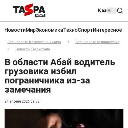
Қаз
Новости
Мир
Экономика
Техно
Спорт
Интересное
Все новости Казахстана и мира
Все новости taspanews.kz
Новости Казахстана
В области Абай водитель
грузовика избил
пограничника из-за
замечания
24 апреля 2026 09:58