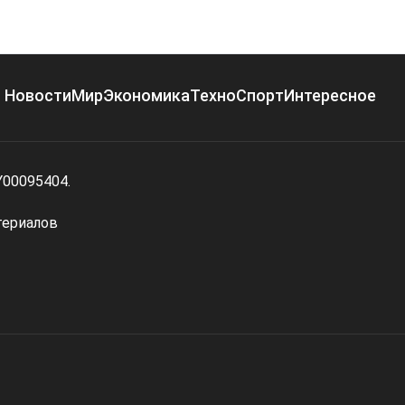
Новости
Мир
Экономика
Техно
Спорт
Интересное
Y00095404.
териалов