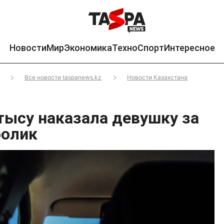
Новости
Мир
Экономика
Техно
Спорт
Интересное
Все новости taspanews.kz
Новости Казахстана
ысу наказала девушку за
ролик