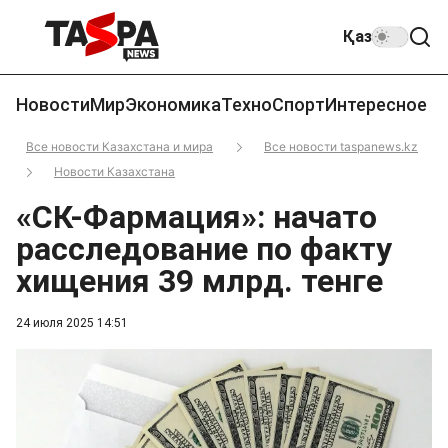
Қаз
Новости
Мир
Экономика
Техно
Спорт
Интересное
Все новости Казахстана и мира
Все новости taspanews.kz
Новости Казахстана
«СК-Фармация»: начато
расследование по факту
хищения 39 млрд. тенге
24 июля 2025 14:51