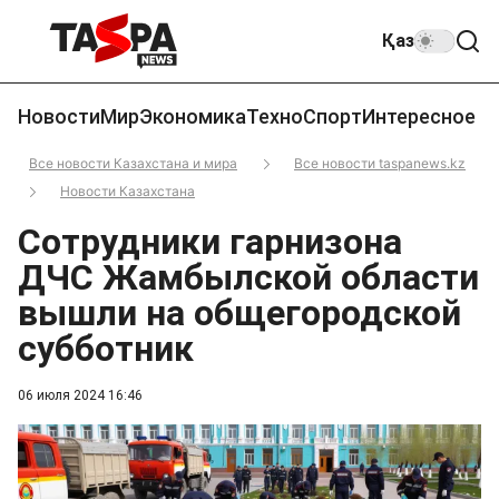
Қаз
Новости
Мир
Экономика
Техно
Спорт
Интересное
Все новости Казахстана и мира
Все новости taspanews.kz
Новости Казахстана
Сотрудники гарнизона
ДЧС Жамбылской области
вышли на общегородской
субботник
06 июля 2024 16:46