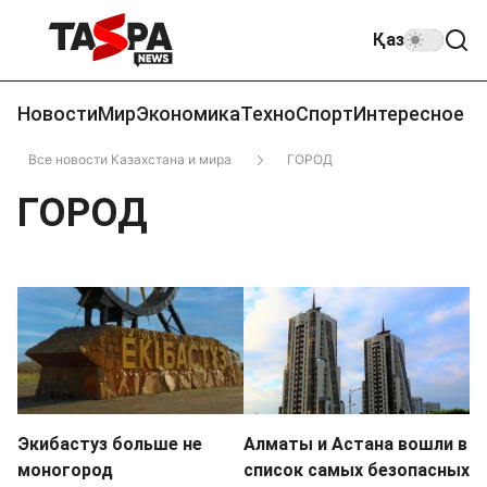
Қаз
Новости
Мир
Экономика
Техно
Спорт
Интересное
Все новости Казахстана и мира
ГОРОД
ГОРОД
Экибастуз больше не
Алматы и Астана вошли в
моногород
список самых безопасных