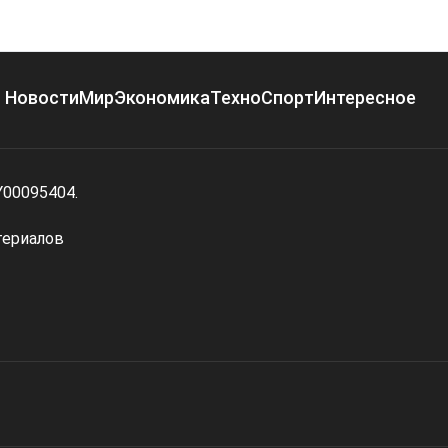
Новости
Мир
Экономика
Техно
Спорт
Интересное
Y00095404.
териалов