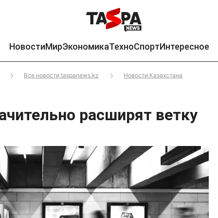
Новости
Мир
Экономика
Техно
Спорт
Интересное
Все новости taspanews.kz
Новости Казахстана
ачительно расширят ветку