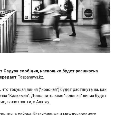
хат Садуов сообщил, насколько будет расширена
передает
Taspanews.kz.
что текущая линия ("красная") будет растянута на, как
чая "Калкаман". Дополнительная "зеленая" линия будет
ю, в частности, с Алатау.
анции: в районе Казахфильма и международного