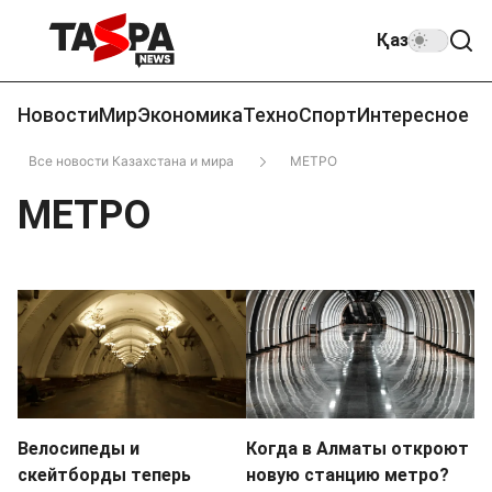
Қаз
Новости
Мир
Экономика
Техно
Спорт
Интересное
Все новости Казахстана и мира
МЕТРО
МЕТРО
Велосипеды и
Когда в Алматы откроют
скейтборды теперь
новую станцию метро?