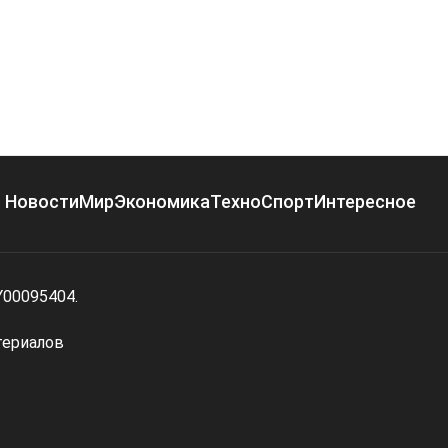
Новости
Мир
Экономика
Техно
Спорт
Интересное
Y00095404.
териалов