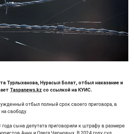
а Турлыханова, Нурасыл Болат, отбыл наказание и
дает
Taspanews.kz
со ссылкой на КУИС.
осужденный отбыл полный срок своего приговора, в
на свободу.
3 года сына депутата приговорили к штрафу в размере
юристов Анну и Олега Черновых. В 2024 году суд