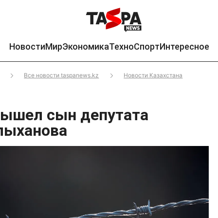
Новости
Мир
Экономика
Техно
Спорт
Интересное
Все новости taspanews.kz
Новости Казахстана
вышел сын депутата
лыханова