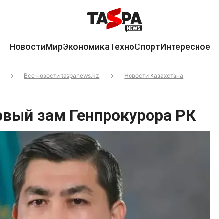
Новости
Мир
Экономика
Техно
Спорт
Интересное
Все новости taspanews.kz
Новости Казахстана
рвый зам Генпрокурора РК