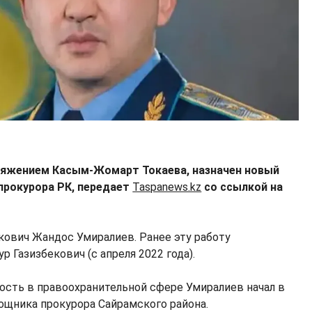
ряжением Касым-Жомарт Токаева, назначен новый
прокурора РК, передает
Taspanews.kz
со ссылкой на
ович Жандос Умиралиев. Ранее эту работу
 Газизбекович (с апреля 2022 года).
сть в правоохранительной сфере Умиралиев начал в
мощника прокурора Сайрамского района.