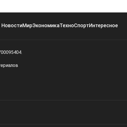
Новости
Мир
Экономика
Техно
Спорт
Интересное
Y00095404.
териалов