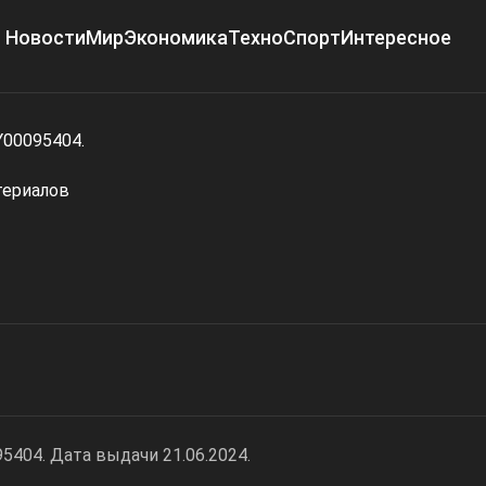
Новости
Мир
Экономика
Техно
Спорт
Интересное
Y00095404.
териалов
404. Дата выдачи 21.06.2024.