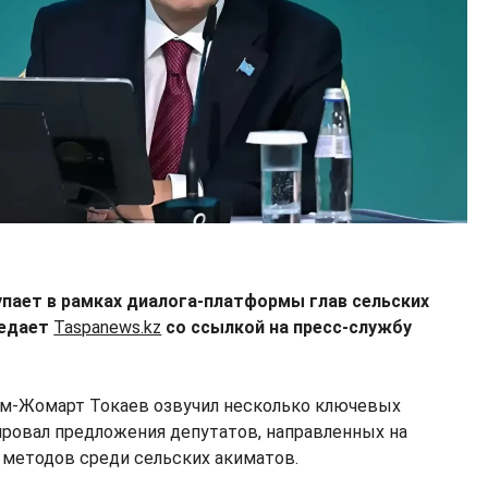
упает в рамках диалога-платформы глав сельских
редает
Taspanews.kz
со ссылкой на пресс-службу
ым-Жомарт Токаев озвучил несколько ключевых
ровал предложения депутатов, направленных на
 методов среди сельских акиматов.