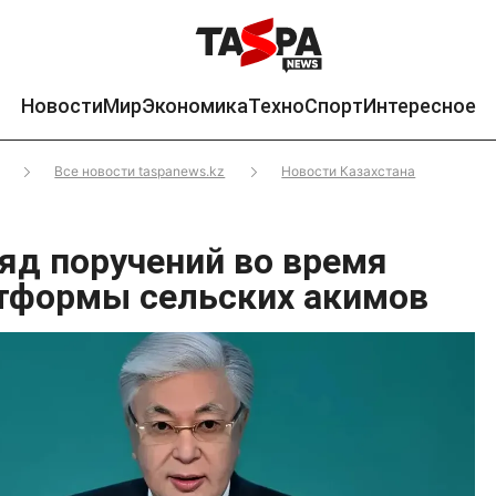
Новости
Мир
Экономика
Техно
Спорт
Интересное
Все новости taspanews.kz
Новости Казахстана
ряд поручений во время
тформы сельских акимов