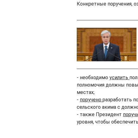
Конкретные поручения, 
- необходимо
усилить
пол
полномочия должны повы
местах;
-
поручено
разработать п
сельского акима с должн
- также Президент
поруч
уровня, чтобы обеспечит