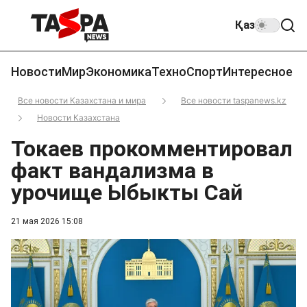
Қаз
Новости
Мир
Экономика
Техно
Спорт
Интересное
Все новости Казахстана и мира
Все новости taspanews.kz
Новости Казахстана
Токаев прокомментировал
факт вандализма в
урочище Ыбыкты Сай
21 мая 2026 15:08