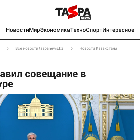
Новости
Мир
Экономика
Техно
Спорт
Интересное
Все новости taspanews.kz
Новости Казахстана
лавил совещание в
уре