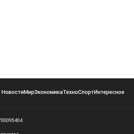
Новости
Мир
Экономика
Техно
Спорт
Интересное
Y00095404.