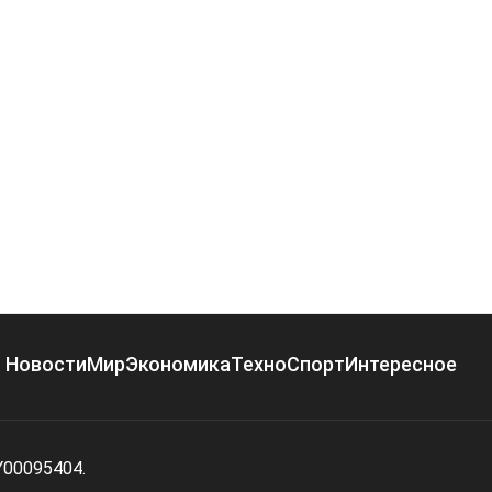
Новости
Мир
Экономика
Техно
Спорт
Интересное
Y00095404.