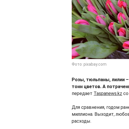
Фото: pixabay.com
Розы, тюльпаны, лилии –
тонн цветов. А потрачен
передает
Taspanews.kz
со
Для сравнения, годом ране
миллиона. Выходит, любов
расходы.