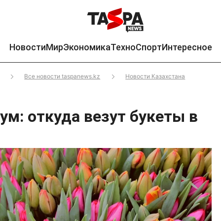
Новости
Мир
Экономика
Техно
Спорт
Интересное
Все новости taspanews.kz
Новости Казахстана
ум: откуда везут букеты в