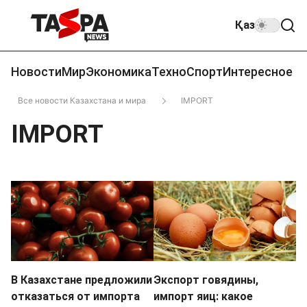
Қаз
Новости
Мир
Экономика
Техно
Спорт
Интересное
Все новости Казахстана и мира
IMPORT
IMPORT
В Казахстане предложили
Экспорт говядины,
отказаться от импорта
импорт яиц: какое