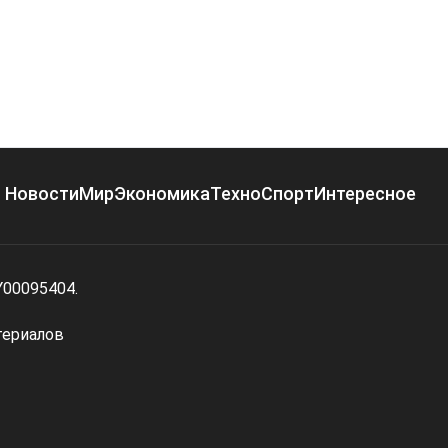
Новости
Мир
Экономика
Техно
Спорт
Интересное
Y00095404.
териалов