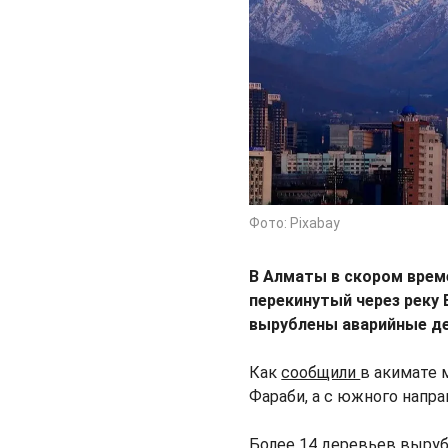
Фото: Pixabay
В Алматы в скором врем
перекинутый через реку 
вырублены аварийные де
Как
сообщили
в акимате 
Фараби, а с южного напра
Более 14 деревьев выруб