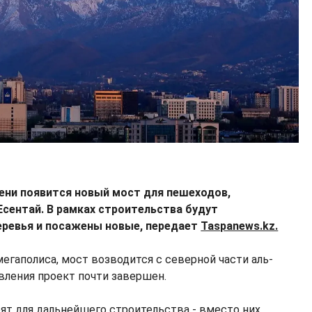
ени появится новый мост для пешеходов,
Есентай. В рамках строительства будут
ревья и посажены новые, передает
Taspanews.kz.
мегаполиса, мост возводится с северной части аль-
вления проект почти завершен.
ят для дальнейшего строительства - вместо них