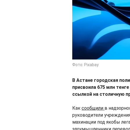
Фото: Pixabay
В Астане городская пол
присвоила 675 млн тенг
ссылкой на столичную пр
Как
сообщили
в надзорно
руководители учреждения
махинации под якобы ле
злоумышленники переводи