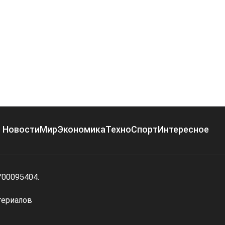
Новости
Мир
Экономика
Техно
Спорт
Интересное
Y00095404.
териалов