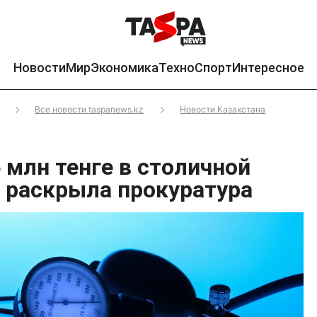
Новости
Мир
Экономика
Техно
Спорт
Интересное
Все новости taspanews.kz
Новости Казахстана
 млн тенге в столичной
 раскрыла прокуратура