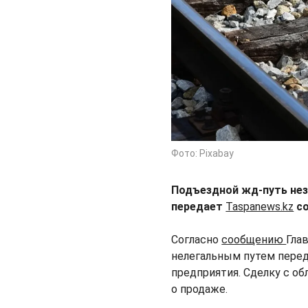
Фото: Pixabay
Подъездной жд-путь нез
передает
Taspanews.kz
со
Согласно
сообщению
Гла
нелегальным путем пере
предприятия. Сделку с 
о продаже.