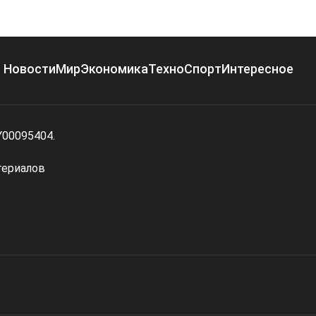
Новости
Мир
Экономика
Техно
Спорт
Интересное
Y00095404.
териалов