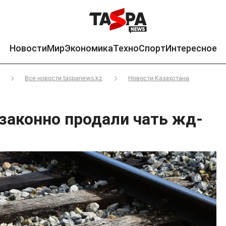
Новости
Мир
Экономика
Техно
Спорт
Интересное
Все новости taspanews.kz
Новости Казахстана
законно продали чать жд-