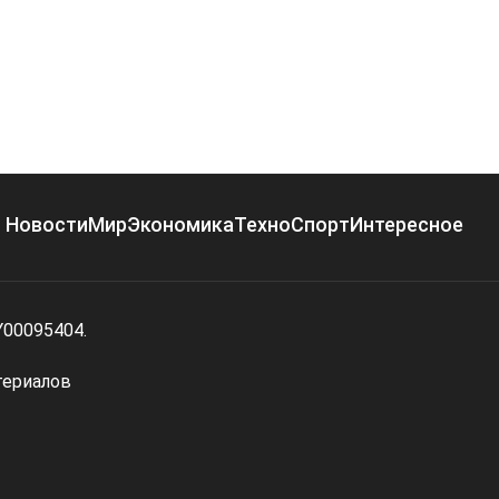
Новости
Мир
Экономика
Техно
Спорт
Интересное
Y00095404.
териалов