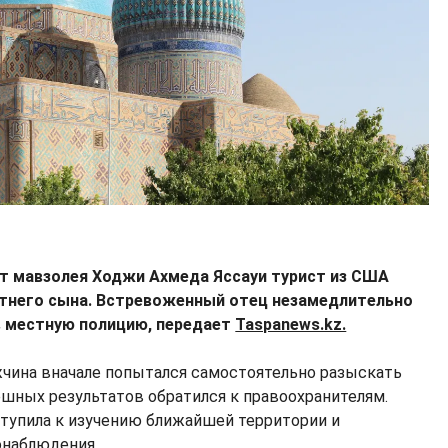
от мавзолея Ходжи Ахмеда Яссауи турист из США
тнего сына. Встревоженный отец незамедлительно
в местную полицию, передает
Taspanews.kz.
чина вначале попытался самостоятельно разыскать
ешных результатов обратился к правоохранителям.
тупила к изучению ближайшей территории и
онаблюдения.