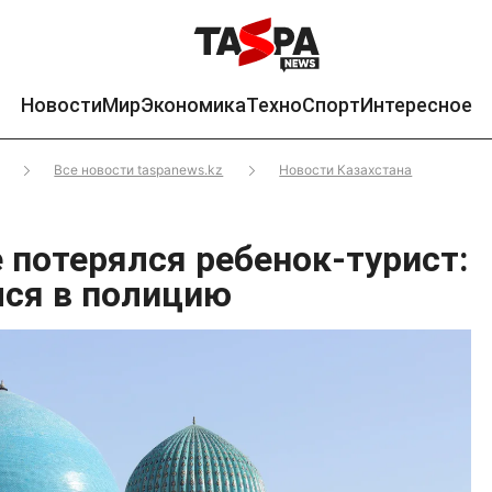
Новости
Мир
Экономика
Техно
Спорт
Интересное
Все новости taspanews.kz
Новости Казахстана
 потерялся ребенок-турист:
лся в полицию