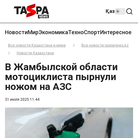
Қаз
Новости
Мир
Экономика
Техно
Спорт
Интересное
Все новости Казахстана и мира
Все новости taspanews.kz
Новости Казахстана
В Жамбылской области
мотоциклиста пырнули
ножом на АЗС
31 июля 2025 11:44