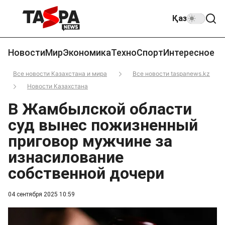
Қаз
Новости
Мир
Экономика
Техно
Спорт
Интересное
Все новости Казахстана и мира
Все новости taspanews.kz
Новости Казахстана
В Жамбылской области
суд вынес пожизненный
приговор мужчине за
изнасилование
собственной дочери
04 сентября 2025 10:59