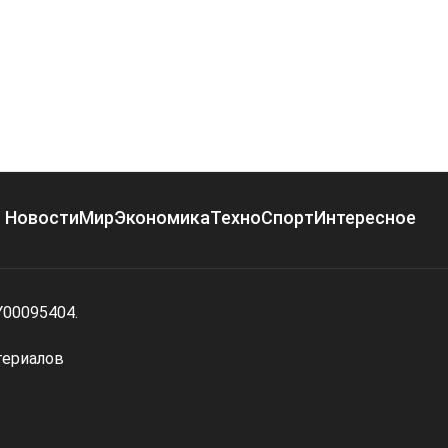
Новости
Мир
Экономика
Техно
Спорт
Интересное
Y00095404.
териалов