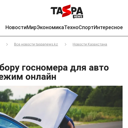
Новости
Мир
Экономика
Техно
Спорт
Интересное
Все новости taspanews.kz
Новости Казахстана
ыбору госномера для авто
режим онлайн