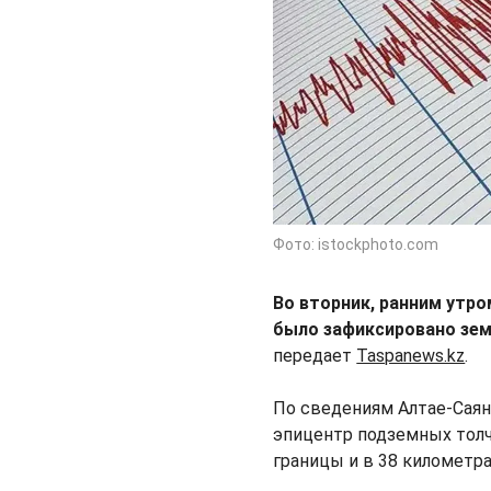
Фото: istockphoto.com
Во вторник, ранним утром
было зафиксировано зем
передает
Taspanews.kz
.
По сведениям Алтае-Саян
эпицентр подземных толч
границы и в 38 километра