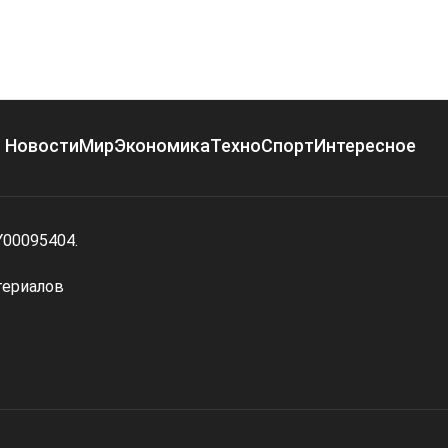
Новости
Мир
Экономика
Техно
Спорт
Интересное
Y00095404.
териалов