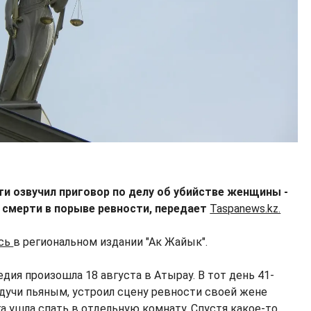
ти озвучил приговор по делу об убийстве женщины -
 смерти в порыве ревности, передает
Taspanews.kz.
ись
в региональном издании "Ак Жайык".
едия произошла 18 августа в Атырау. В тот день 41-
удучи пьяным, устроил сцену ревности своей жене
а ушла спать в отдельную комнату. Спустя какое-то