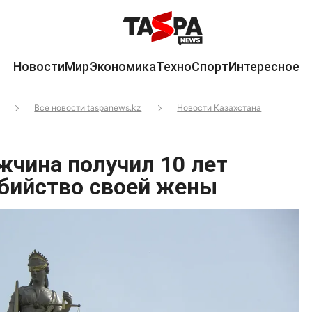
Новости
Мир
Экономика
Техно
Спорт
Интересное
Все новости taspanews.kz
Новости Казахстана
жчина получил 10 лет
бийство своей жены