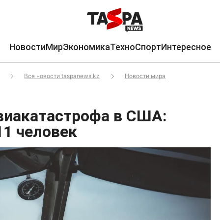
Новости
Мир
Экономика
Техно
Спорт
Интересное
Все новости taspanews.kz
Новости мира
виакатастрофа в США:
11 человек