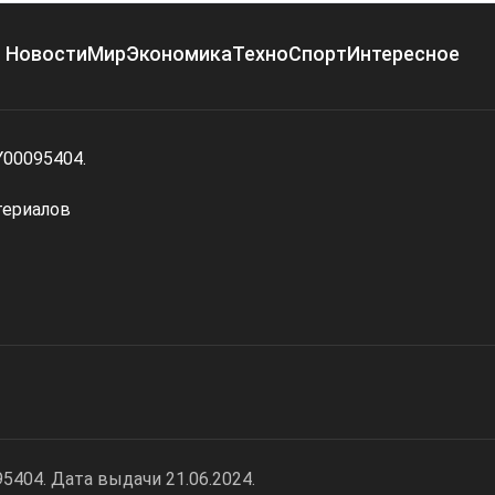
Новости
Мир
Экономика
Техно
Спорт
Интересное
Y00095404.
териалов
404. Дата выдачи 21.06.2024.