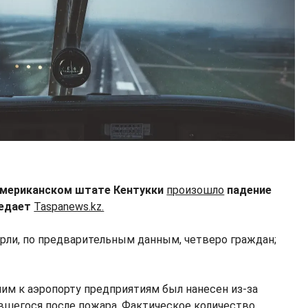
в американском штате Кентукки
произошло
падение
редает
Taspanews.kz.
рли, по предварительным данным, четверо граждан;
м к аэропорту предприятиям был нанесен из-за
вшегося после пожара. Фактическое количество