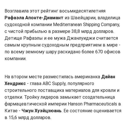
Возглавила этот рейтинг восьмидесятилетняя
Рафаэла Апонте-Диамант
из Швейцарии, владелица
судоходной компании Mediterranean Shipping Company,
с чистой прибылью в размере 38,8 млрд долларов.
Детище Рафаэлы и ее мужа Джанлуиджи считается
самым крупным судоходным предприятием в мире -
по всему земному шару раскидано более 670 офисов
компании.
На втором месте разместилась американка
Дайан
Хендрикс
- глава ABC Supply, популярного
строительного поставщика материалов для кровли и
отделки. Тройку лидеров замыкает создательница
фармацевтической империи Hanson Pharmaceuticals в
Китае -
Чжун Хуэйцзюань
. Ее состояние оценивается
в 15,6 млрд долларов.