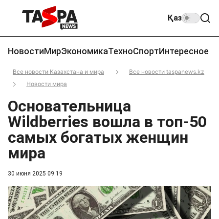
Қаз
Новости
Мир
Экономика
Техно
Спорт
Интересное
Все новости Казахстана и мира
Все новости taspanews.kz
Новости мира
Основательница
Wildberries вошла в топ-50
самых богатых женщин
мира
30 июня 2025 09:19