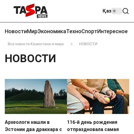
Қаз
Новости
Мир
Экономика
Техно
Спорт
Интересное
Все новости Казахстана и мира
НОВОСТИ
НОВОСТИ
Археологи нашли в
116-й день рождения
Эстонии два драккара с
отпраздновала самая