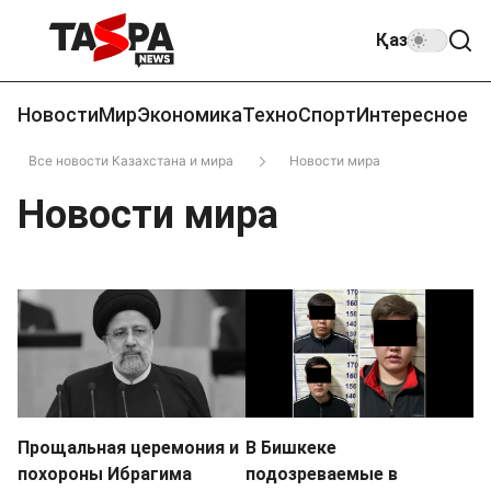
Қаз
Новости
Мир
Экономика
Техно
Спорт
Интересное
Все новости Казахстана и мира
Новости мира
Новости мира
Прощальная церемония и
В Бишкеке
похороны Ибрагима
подозреваемые в