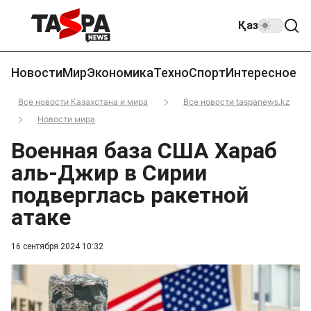
Қаз
Новости
Мир
Экономика
Техно
Спорт
Интересное
Все новости Казахстана и мира
Все новости taspanews.kz
Новости мира
Военная база США Хараб
аль-Джир в Сирии
подверглась ракетной
атаке
16 сентября 2024 10:32