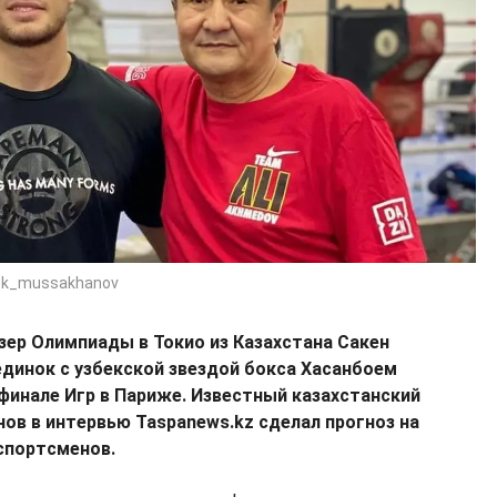
bek_mussakhanov
зер Олимпиады в Токио из Казахстана Сакен
динок с узбекской звездой бокса Хасанбоем
инале Игр в Париже. Известный казахстанский
ов в интервью Taspanews.kz сделал прогноз на
спортсменов.