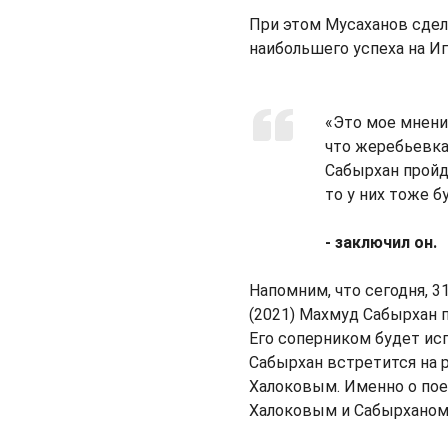
При этом Мусаханов сдела
наибольшего успеха на Иг
«Это мое мнение
что жеребьевка
Сабырхан пройд
то у них тоже б
- заключил он.
Напомним, что сегодня, 3
(2021) Махмуд Сабырхан 
Его соперником будет ис
Сабырхан встретится на 
Халоковым. Именно о по
Халоковым и Сабырханом