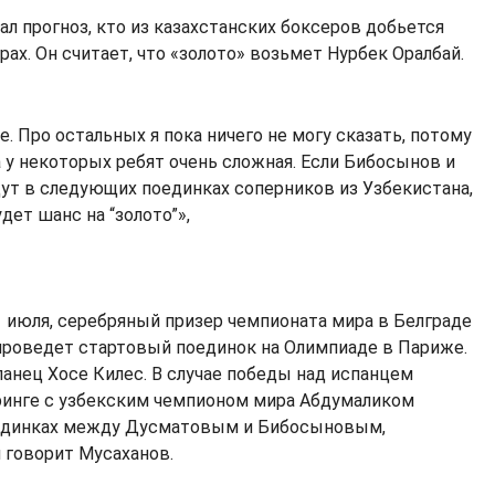
л прогноз, кто из казахстанских боксеров добьется
рах. Он считает, что «золото» возьмет Нурбек Оралбай.
. Про остальных я пока ничего не могу сказать, потому
 у некоторых ребят очень сложная. Если Бибосынов и
ут в следующих поединках соперников из Узбекистана,
удет шанс на “золото”»,
1 июля, серебряный призер чемпионата мира в Белграде
проведет стартовый поединок на Олимпиаде в Париже.
панец Хосе Килес. В случае победы над испанцем
ринге с узбекским чемпионом мира Абдумаликом
единках между Дусматовым и Бибосыновым,
 говорит Мусаханов.