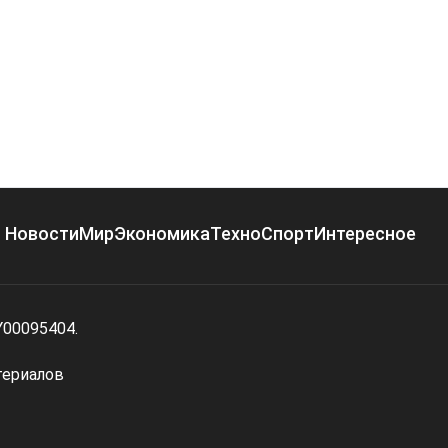
Новости
Мир
Экономика
Техно
Спорт
Интересное
Y00095404.
териалов