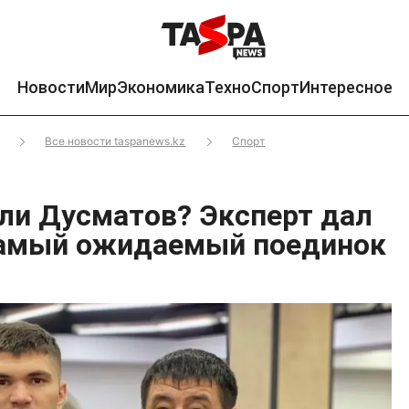
Новости
Мир
Экономика
Техно
Спорт
Интересное
Все новости taspanews.kz
Спорт
ли Дусматов? Эксперт дал
самый ожидаемый поединок