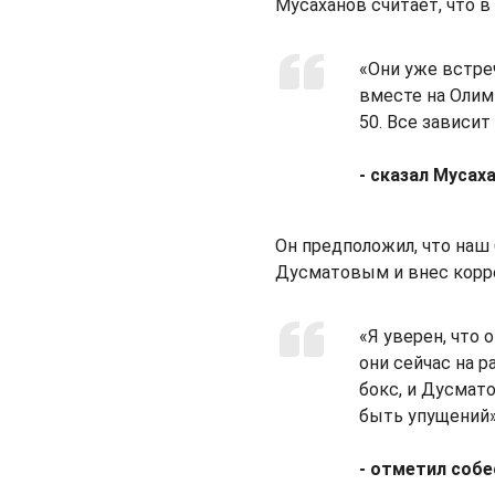
Мусаханов считает, что в
«Они уже встреч
вместе на Олимп
50. Все зависит
- сказал Мусах
Он предположил, что наш
Дусматовым и внес корре
«Я уверен, что 
они сейчас на 
бокс, и Дусмато
быть упущений»
- отметил собе