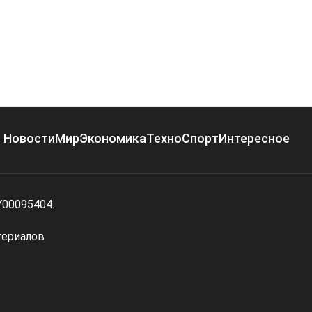
Новости
Мир
Экономика
Техно
Спорт
Интересное
Y00095404.
териалов