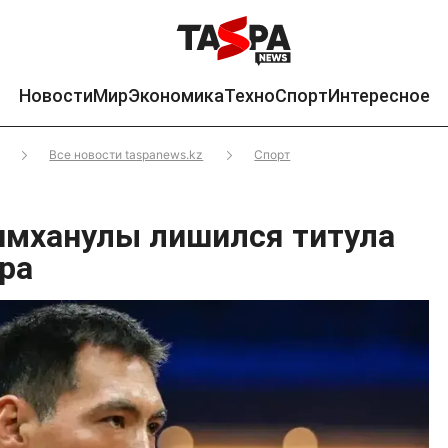
Новости
Мир
Экономика
Техно
Спорт
Интересное
Все новости taspanews.kz
Спорт
мханулы лишился титула
ра