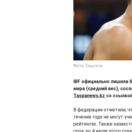
Фото: Соцсети
IBF официально лишила 
мира (средний вес), сос
Taspanews.kz
со ссылко
В федерации отметили, ч
течение года не могут уч
рейтингах. Также казахс
срок до 4 июля этого года