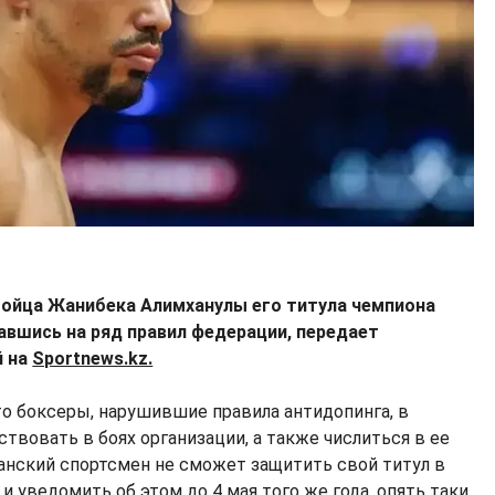
бойца Жанибека Алимханулы его титула чемпиона
лавшись на ряд правил федерации, передает
й на
Sportnews.kz.
то боксеры, нарушившие правила антидопинга, в
аствовать в боях организации, а также числиться в ее
танский спортсмен не сможет защитить свой титул в
 и уведомить об этом до 4 мая того же года, опять таки