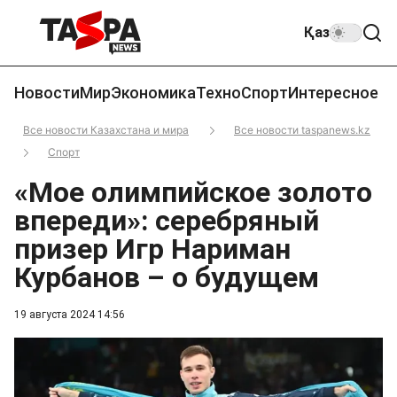
Қаз
Новости
Мир
Экономика
Техно
Спорт
Интересное
Все новости Казахстана и мира
Все новости taspanews.kz
Спорт
«Мое олимпийское золото
впереди»: серебряный
призер Игр Нариман
Курбанов – о будущем
19 августа 2024 14:56