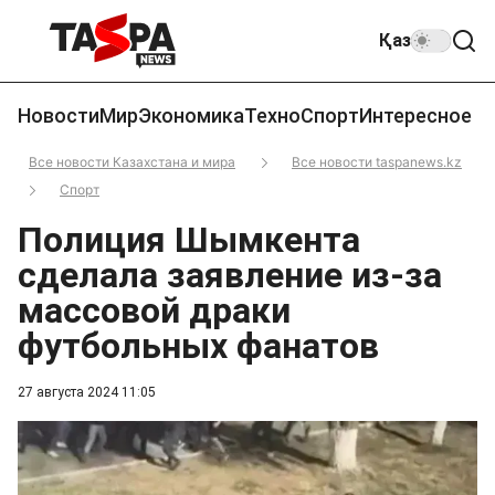
Қаз
Новости
Мир
Экономика
Техно
Спорт
Интересное
Все новости Казахстана и мира
Все новости taspanews.kz
Спорт
Полиция Шымкента
сделала заявление из-за
массовой драки
футбольных фанатов
27 августа 2024 11:05