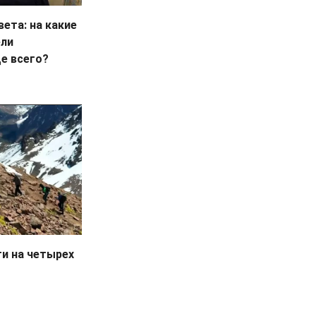
ета: на какие
ели
е всего?
ги на четырех