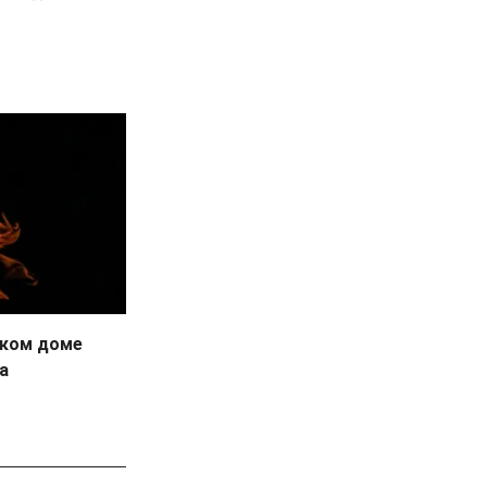
ском доме
а