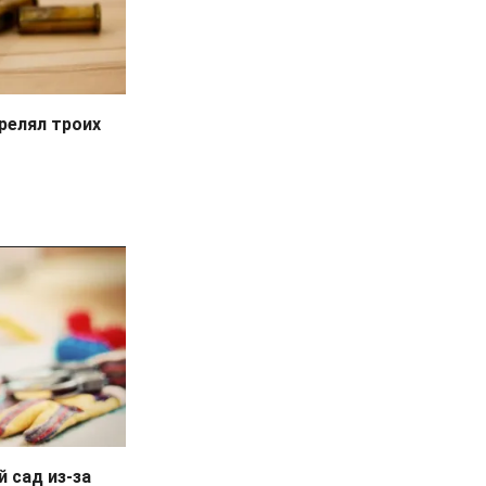
релял троих
 сад из-за