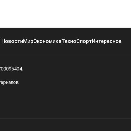
Новости
Мир
Экономика
Техно
Спорт
Интересное
Y00095404.
териалов