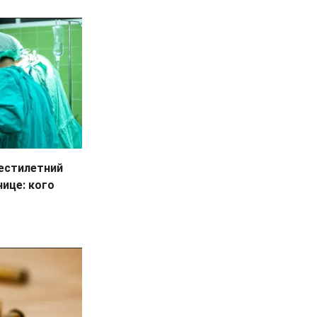
естилетний
нице: кого