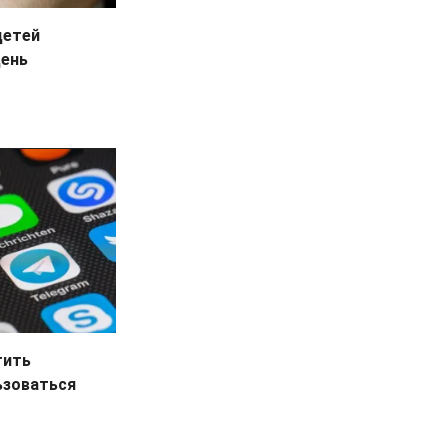
детей
День
тить
ьзоваться