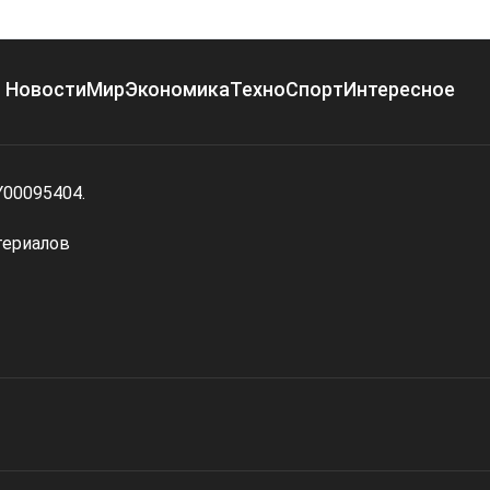
Новости
Мир
Экономика
Техно
Спорт
Интересное
Y00095404.
териалов