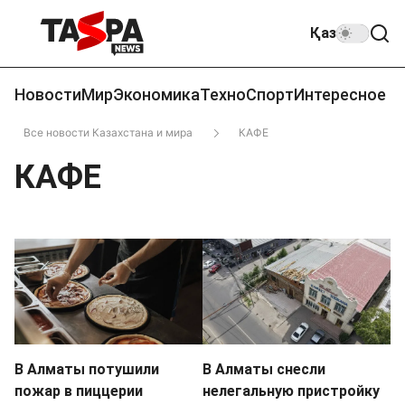
Қаз
Новости
Мир
Экономика
Техно
Спорт
Интересное
Все новости Казахстана и мира
КАФЕ
КАФЕ
В Алматы потушили
В Алматы снесли
пожар в пиццерии
нелегальную пристройку