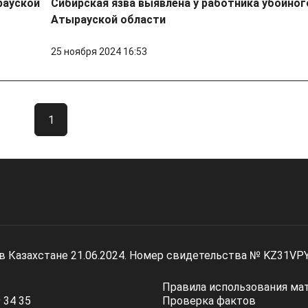
рауской
Сибирская язва выявлена у работника убойног
Атырауской области
25 ноября 2024 16:53
1
 в Казахстане 21.06.2024. Номер свидетельства № KZ31VP
Правила использования ма
 34 35
Проверка фактов