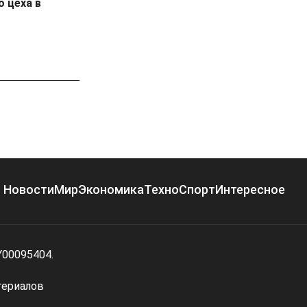
о цеха в
Новости
Мир
Экономика
Техно
Спорт
Интересное
Y00095404.
териалов