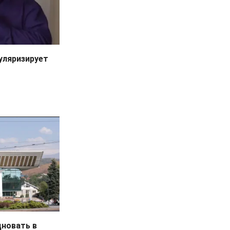
уляризирует
дновать в