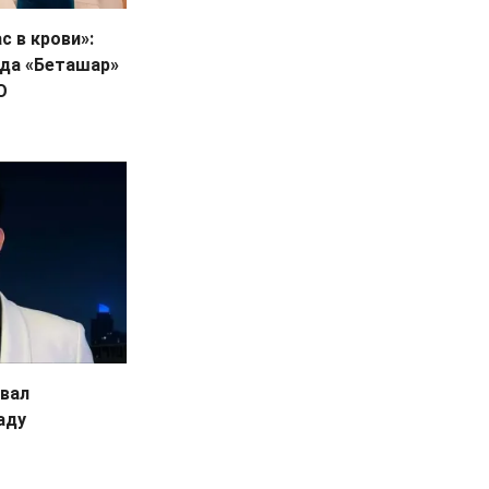
с в крови»:
яда «Беташар»
О
вал
аду