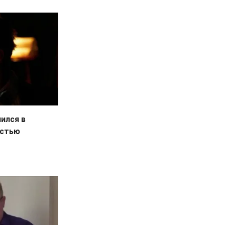
ился в
остью