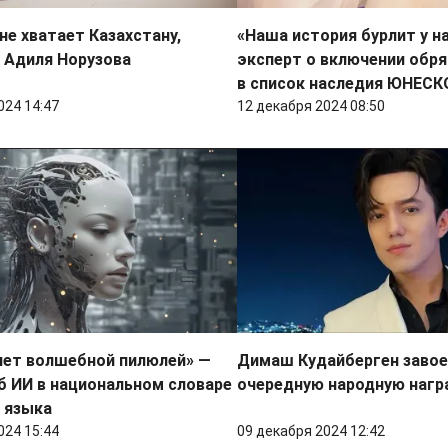
 не хватает Казахстану,
«Наша история бурлит у на
 Адиля Норузова
эксперт о включении обр
в список наследия ЮНЕСК
024 14:47
12 декабря 2024 08:50
нет волшебной пилюлей» —
Димаш Кудайберген завое
б ИИ в национальном словаре
очередную народную нагр
 языка
024 15:44
09 декабря 2024 12:42