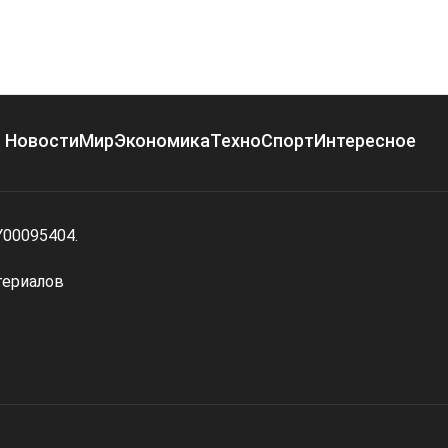
Новости
Мир
Экономика
Техно
Спорт
Интересное
Y00095404.
териалов