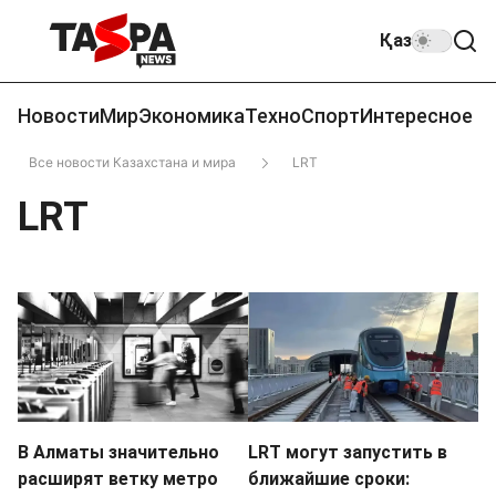
Қаз
Новости
Мир
Экономика
Техно
Спорт
Интересное
Все новости Казахстана и мира
LRT
LRT
В Алматы значительно
LRT могут запустить в
расширят ветку метро
ближайшие сроки: