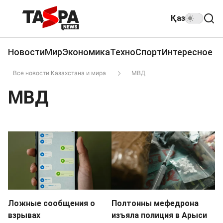
Қаз
Новости
Мир
Экономика
Техно
Спорт
Интересное
Все новости Казахстана и мира
МВД
МВД
Ложные сообщения о
Полтонны мефедрона
взрывах
изъяла полиция в Арыси