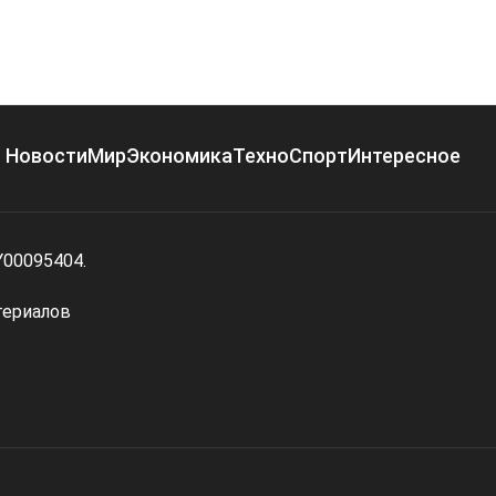
Новости
Мир
Экономика
Техно
Спорт
Интересное
Y00095404.
териалов