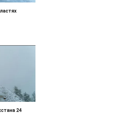
бластях
хстана 24