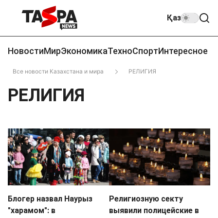
Қаз
Новости
Мир
Экономика
Техно
Спорт
Интересное
Все новости Казахстана и мира
РЕЛИГИЯ
РЕЛИГИЯ
Блогер назвал Наурыз
Религиозную секту
"харамом": в
выявили полицейские в