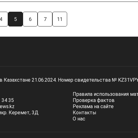
4
5
6
7
11
 в Казахстане 21.06.2024. Номер свидетельства № KZ31VP
Правила использования ма
 34 35
Проверка фактов
ews.kz
Реклама на сайте
мкр. Керемет, 3Д
Контакты
О нас