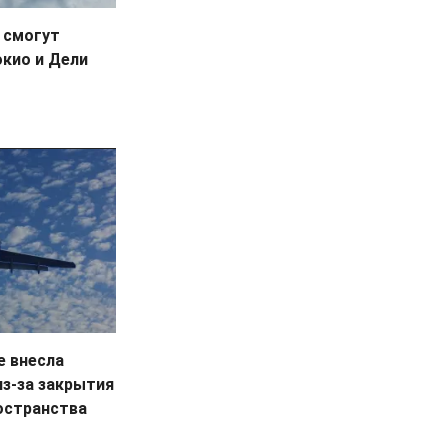
 смогут
окио и Дели
е внесла
из-за закрытия
остранства