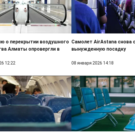
ю о перекрытии воздушного
Самолет AirAstana снова
тва Алматы опровергли в
вынужденную посадку
26 12:22
08 января 2026 14:18