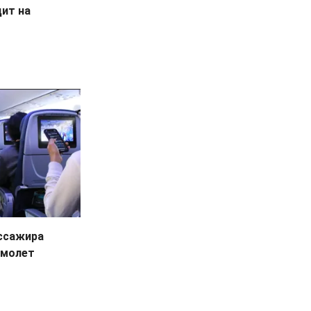
ит на
ассажира
амолет