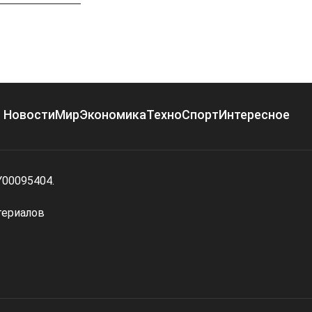
Новости
Мир
Экономика
Техно
Спорт
Интересное
Y00095404.
териалов