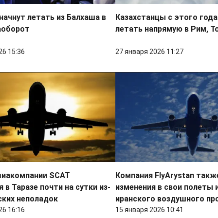
ачнут летать из Балхаша в
Казахстанцы с этого года
аоборот
летать напрямую в Рим, Т
26 15:36
27 января 2026 11:27
виакомпании SCAT
Компания FlyArystan такж
 в Таразе почти на сутки из-
изменения в свои полеты 
ских неполадок
иранского воздушного пр
26 16:16
15 января 2026 10:41