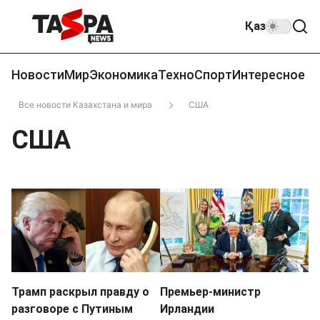
Қаз
Новости
Мир
Экономика
Техно
Спорт
Интересное
Все новости Казахстана и мира
США
США
Трамп раскрыл правду о
Премьер-министр
разговоре с Путиным
Ирландии