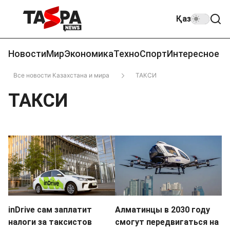
Қаз
Новости
Мир
Экономика
Техно
Спорт
Интересное
Все новости Казахстана и мира
ТАКСИ
ТАКСИ
inDrive сам заплатит
Алматинцы в 2030 году
налоги за таксистов
смогут передвигаться на