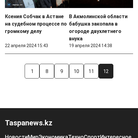
Ксения Собчак в Астане
В Акмолинской области
на судебном процессе по
бабушка закопала в
громкому делу
огороде двухлетнего
внука
22 апреля 2024 15:43
19 апреля 2024 14:38
1
8
9
10
11
12
Taspanews.kz
Новости
Мир
Экономика
Техно
Спорт
Интересное