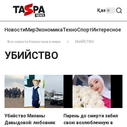
Қаз
Новости
Мир
Экономика
Техно
Спорт
Интересное
Все новости Казахстана и мира
УБИЙСТВО
УБИЙСТВО
Убийство Миланы
Парень до смерти забил
Давыдовой: любовник
свою возлюбленную в