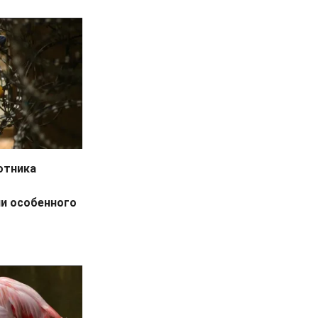
отника
ии особенного