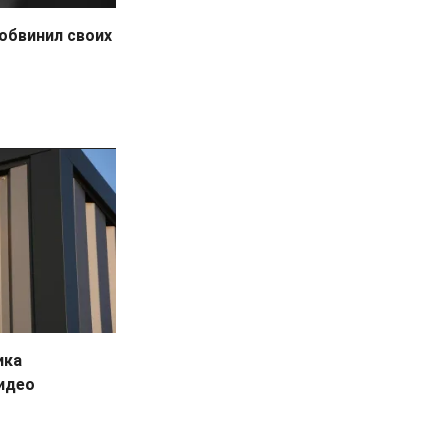
обвинил своих
ика
видео