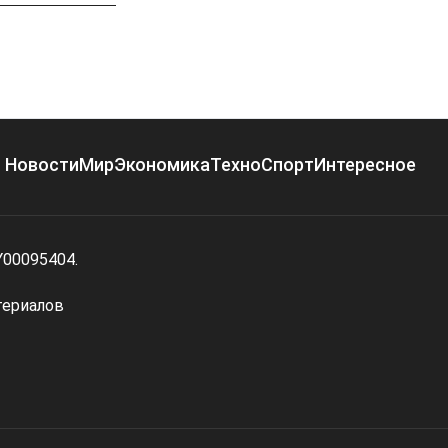
Новости
Мир
Экономика
Техно
Спорт
Интересное
Y00095404.
териалов