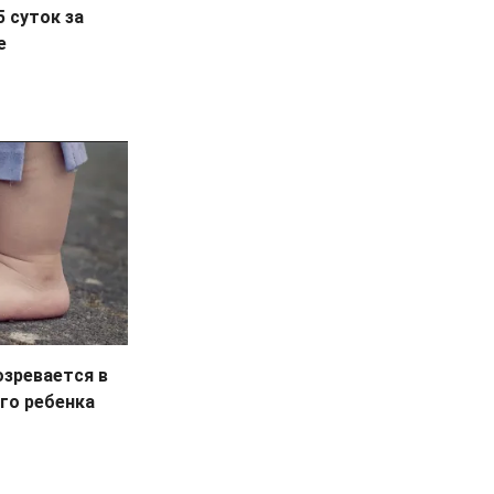
 суток за
е
зревается в
го ребенка