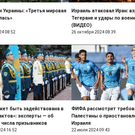
и Украины: «Третья мировая
Израиль атаковал Иран: в
лась»
Тегеране и удары по воен
(ВИДЕО)
24 08:52
26 октября 2024 08:39
жет быть задействована в
ФИФА рассмотрит требов
актов»: эксперты — об
Палестины о приостановл
 числа призывников
Израиля
024 16:52
22 июля 2024 09:43