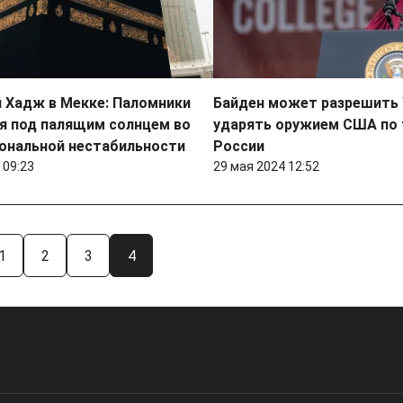
 Хадж в Мекке: Паломники
Байден может разрешить 
я под палящим солнцем во
ударять оружием США по 
иональной нестабильности
России
 09:23
29 мая 2024 12:52
1
2
3
4