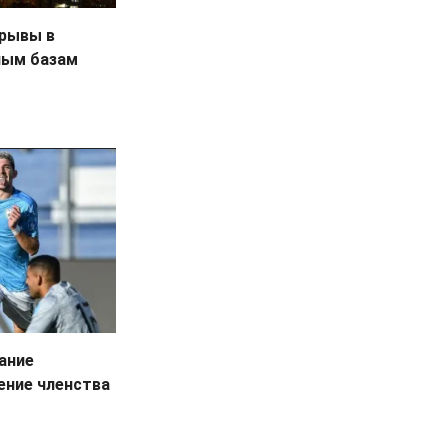
зрывы в
ным базам
ание
ение членства