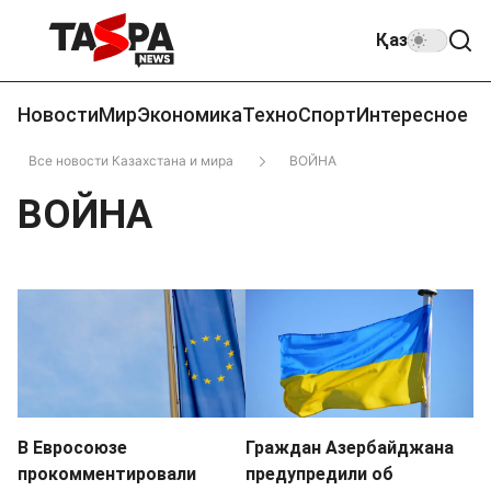
Қаз
Новости
Мир
Экономика
Техно
Спорт
Интересное
Все новости Казахстана и мира
ВОЙНА
ВОЙНА
В Евросоюзе
Граждан Азербайджана
прокомментировали
предупредили об