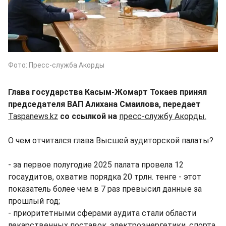
Фото: Пресс-служба Акорды
Глава государства Касым-Жомарт Токаев принял
председателя ВАП Алихана Смаилова, передает
Taspanews.kz
со ссылкой на
пресс-службу Акорды.
О чем отчитался глава Высшей аудиторской палаты?
- за первое полугодие 2025 палата провела 12
госаудитов, охватив порядка 20 трлн. тенге - этот
показатель более чем в 7 раз превысил данные за
прошлый год;
- приоритетными сферами аудита стали области
лекарственных поставок, электроэнергетики, спорта